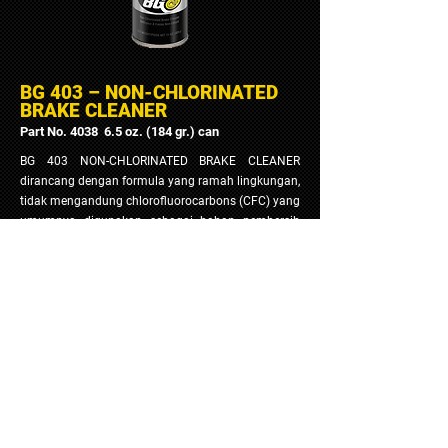
BG 403 – NON-CHLORINATED
BRAKE CLEANER
Part No. 4038 6.5 oz. (184 gr.) can
BG 403 NON-CHLORINATED BRAKE CLEANER
dirancang dengan formula yang ramah lingkungan,
tidak mengandung chlorofluorocarbons (CFC) yang
umumnya digunakan sebagai bahan pembersih
komponen rem, karena chlorofluorocarbons
merupakan bahan kimia yang bisa merusak
lapisan ozon. BG 403 Non-Chlorinated Brake
Cleaner dengan cepat membersihkan brake lining,
drums, cylinders, springs, disc brake pads dan
bagian rem lainnya . Mudah digunakan tanpa perlu
membongkar brake unit.