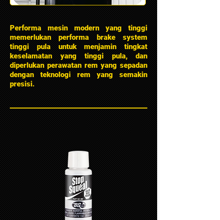
Performa mesin modern yang tinggi
memerlukan performa brake system
tinggi pula untuk menjamin tingkat
keselamatan yang tinggi pula, dan
diperlukan perawatan rem yang sepadan
dengan teknologi rem yang semakin
presisi.